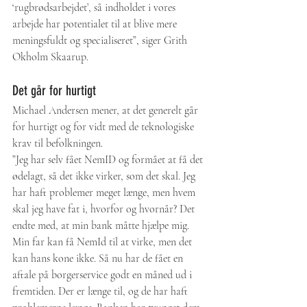
‘rugbrødsarbejdet’, så indholdet i vores 
arbejde har potentialet til at blive mere 
meningsfuldt og specialiseret”, siger Grith 
Okholm Skaarup. 
Det går for hurtigt
Michael Andersen mener, at det generelt går 
for hurtigt og for vidt med de teknologiske 
krav til befolkningen.
”Jeg har selv fået NemID og formået at få det 
ødelagt, så det ikke virker, som det skal. Jeg 
har haft problemer meget længe, men hvem 
skal jeg have fat i, hvorfor og hvornår? Det 
endte med, at min bank måtte hjælpe mig. 
Min far kan få NemId til at virke, men det 
kan hans kone ikke. Så nu har de fået en 
aftale på borgerservice godt en måned ud i 
fremtiden. Der er længe til, og de har haft 