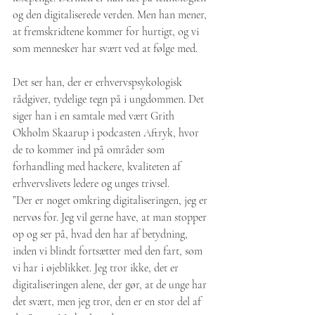
og den digitaliserede verden. Men han mener, 
at fremskridtene kommer for hurtigt, og vi 
som mennesker har svært ved at følge med.
Det ser han, der er erhvervspsykologisk 
rådgiver, tydelige tegn på i ungdommen. Det 
siger han i en samtale med vært Grith 
Okholm Skaarup i podcasten Aftryk, hvor 
de to kommer ind på områder som 
forhandling med hackere, kvaliteten af 
erhvervslivets ledere og unges trivsel.
”Der er noget omkring digitaliseringen, jeg er 
nervøs for. Jeg vil gerne have, at man stopper 
op og ser på, hvad den har af betydning, 
inden vi blindt fortsætter med den fart, som 
vi har i øjeblikket. Jeg tror ikke, det er 
digitaliseringen alene, der gør, at de unge har 
det svært, men jeg tror, den er en stor del af 