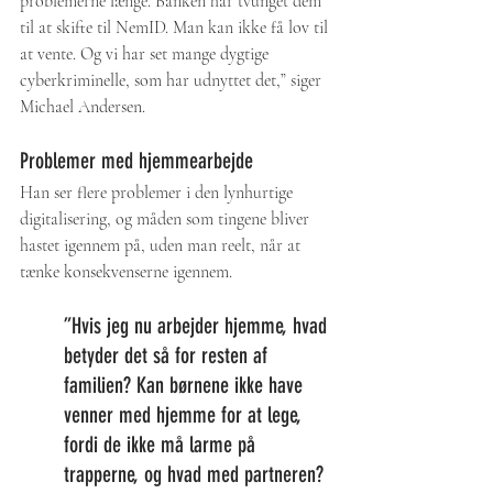
problemerne længe. Banken har tvunget dem 
til at skifte til NemID. Man kan ikke få lov til 
at 
vente. Og vi har set mange dygtige 
cyberkriminelle, som har udnyttet det,” siger 
Michael Andersen.
Problemer med hjemmearbejde
Han ser flere problemer i den lynhurtige 
digitalisering, og måden som tingene bliver 
hastet igennem på, uden man reelt, når at 
tænke konsekvenserne igennem.
”Hvis jeg nu arbejder hjemme, hvad 
betyder det så for resten af 
familien? Kan børnene ikke have 
venner med hjemme for at lege, 
fordi de ikke må larme på 
trapperne, og hvad med partneren? 