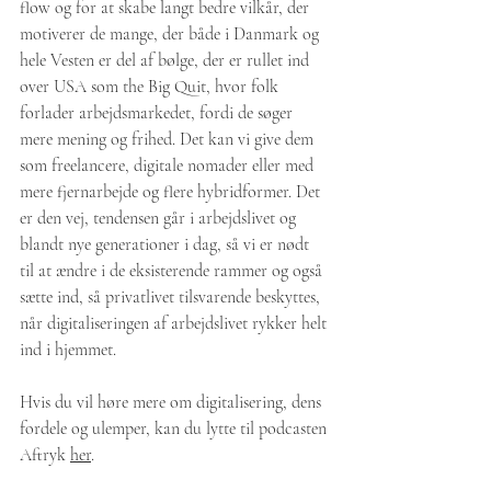
flow og for at skabe langt bedre vilkår, der 
motiverer de mange, der både i Danmark og 
hele Vesten er del af bølge, der er rullet ind 
over USA som the Big Quit, hvor folk 
forlader arbejdsmarkedet, fordi de søger 
mere mening og frihed. Det kan vi give dem 
som freelancere, digitale nomader eller med 
mere fjernarbejde og flere hybridformer. Det 
er den vej, tendensen går i arbejdslivet og 
blandt nye generationer i dag, så vi er nødt 
til at ændre i de eksisterende rammer og også 
sætte ind, så privatlivet tilsvarende beskyttes, 
når digitaliseringen af arbejdslivet rykker helt 
ind i hjemmet. 
Hvis du vil høre mere om digitalisering, dens 
fordele og ulemper, kan du lytte til podcasten 
Aftryk 
her
.