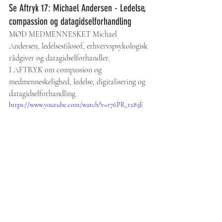
Se Aftryk 17: Michael Andersen - Ledelse, 
compassion og datagidselforhandling
MØD MEDMENNESKET Michael 
Andersen, ledelsesfilosof, erhvervspsykologisk 
rådgiver og datagidselforhandler. 
I AFTRYK om compassion og 
medmenneskelighed, ledelse, digitalisering og 
datagidselforhandling.
https://www.youtube.com/watch?v=r76PR_t283E
Aktuelle og skræddersyede oplæg til dig
Vil du være klogere på menneskelige behov i 