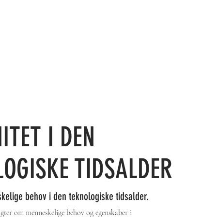
TET I DEN
LOGISKE TIDSALDER
lige behov i den teknologiske tidsalder.
igter om menneskelige behov og egenskaber i