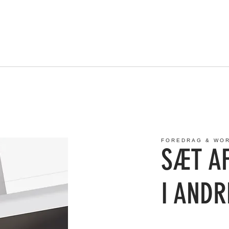
FOREDRAG & WO
SÆT A
I AND