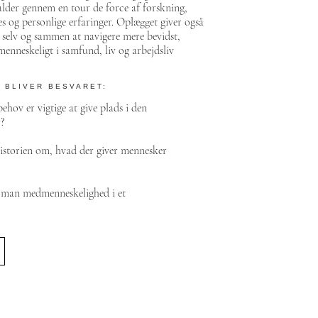
alder gennem en tour de force af forskning,
es og personlige erfaringer. Oplægget giver også
l selv og sammen at navigere mere bevidst,
nneskeligt i samfund, liv og arbejdsliv
 BLIVER BESVARET:
 behov
er vigtige at give plads i den
?
historien om, hvad der giver mennesker
 man medmenneskelighed i et