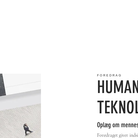
FOREDRAG
HUMANI
TEKNO
Oplæg om menneske
Foredraget giver inds