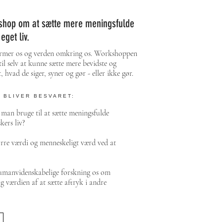
shop om at sætte mere meningsfulde
eget liv.
former os og verden omkring os. Workshoppen
il selv at kunne sætte mere bevidste og
, hvad de siger, syner og gør - eller ikke gør.
 BLIVER BESVARET:
 man bruge til at sætte meningsfulde
kers liv?
rre værdi og menneskeligt værd ved at
humanvidenskabelige forskning os om
værdien af at sætte aftryk i andre