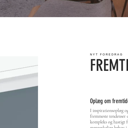
NYT FOREDRAG
FREMT
Oplæg om fremtide
I inspirationsoplæg og
fremmeste tendenser og
kompleks og hastigt f
menneskelige behov i 