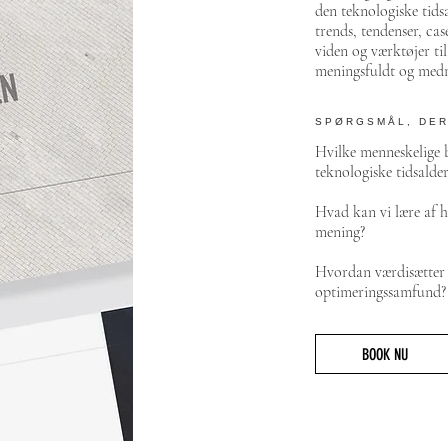
den teknologiske tids
trends, tendenser, cas
viden og værktøjer ti
meningsfuldt og medme
SPØRGSMÅL, DER
Hvilke menneskelige
teknologiske tidsalder
Hvad kan vi lære af 
mening?
Hvordan værdisætter
optimeringssamfund?
BOOK NU