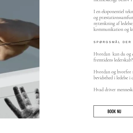
I en eksponentiel tek
og præstationssamfund
nytænkning af ledelse,
kommunikation og ku
SPØRGSMÅL DER 
Hvordan kan du og d
fremtidens lederskab?
Hvordan og hvorfor s
bevidsthed i ledelse i
Hvad driver menneske
BOOK NU