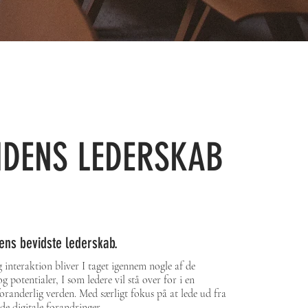
IDENS LEDERSKAB
ns bevidste lederskab.
 interaktion bliver I taget igennem nogle af de
 potentialer, I som ledere vil stå over for i en
oranderlig verden. Med særligt fokus på at lede ud fra
de digitale forandringer.