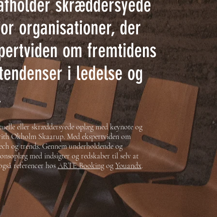
afholder skræddersyede
or organisationer, der
pertviden om fremtidens
tendenser i ledelse og
.
uelle eller skræddersyede oplæg med keynote og
Grith Okholm Skaarup. Med ekspertviden om
 tech og trends. Gennem underholdende og
ionsoplæg med indsigter og redskaber til selv at
også referencer hos
ARTE Booking
og
Youandx
.