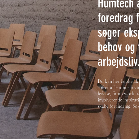
Humtech 
foredrag f
søger eks
behov og 
arbejdsliv
Du kan her booke akt
stifter af Humtech 
ledelse, futurework,
involverende inspirat
skabe forandring. Se 