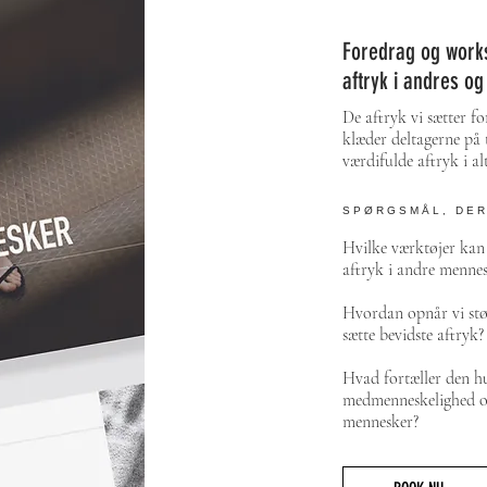
Foredrag og work
aftryk i andres og 
De aftryk vi sætter 
klæder deltagerne på t
værdifulde aftryk i alt
SPØRGSMÅL, DER
Hvilke værktøjer
kan
aftryk i andre mennes
Hvordan opnår vi stø
sætte bevidste aftryk?
​Hvad fortæller den 
medmenneskelighed og 
mennesker?