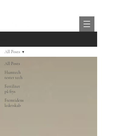
Blog
All Posts
All Posts
Humtech
tester tech
Fertilitet
på frys
Fremtidens
lederskab