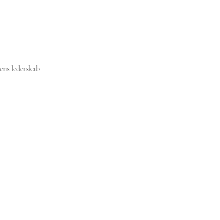
ens lederskab
NYHEDSBREV
Få relevant indhold om lede
anbefalinger, tilbud og tips
d