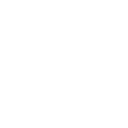
Grith Okholm Skaarup
grith@humtech.dk
FOR PRESSE - KLIK HER