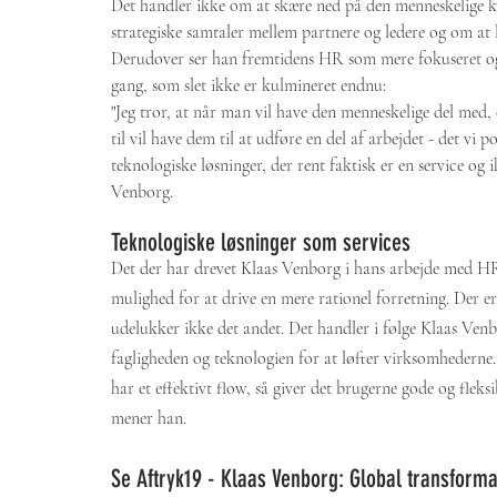
Det handler ikke om at skære ned på den menneskelige ko
strategiske samtaler mellem partnere og ledere og om at l
Derudover ser han fremtidens HR som mere fokuseret og r
gang, som slet ikke er kulmineret endnu:
"Jeg tror, at når man vil have den menneskelige del med, o
til vil have dem til at udføre en del af arbejdet - det vi p
teknologiske løsninger, der rent faktisk er en service og
Venborg.
Teknologiske løsninger som services 
Det der har drevet Klaas Venborg i hans arbejde med HR
mulighed for at drive en mere rationel forretning. Der er
udelukker ikke det andet. Det handler i følge Klaas Ve
fagligheden og teknologien for at løfter virksomhederne.
har et effektivt flow, så giver det brugerne gode og fleks
mener han.  
Se Aftryk19 - Klaas Venborg: Global transforma