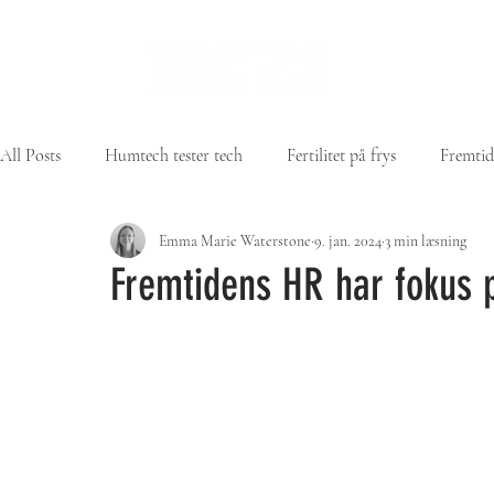
All Posts
Humtech tester tech
Fertilitet på frys
Fremtid
Emma Marie Waterstone
9. jan. 2024
3 min læsning
Fremtidens HR har fokus p