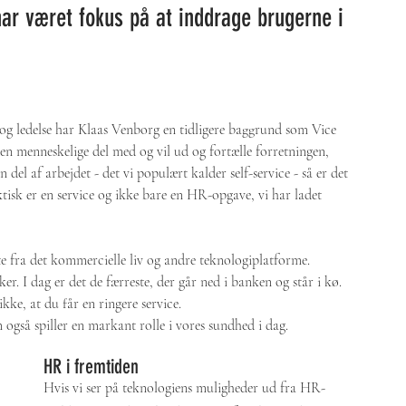
har været fokus på at inddrage brugerne i 
og ledelse har Klaas Venborg en tidligere baggrund som Vice 
en menneskelige del med og vil ud og fortælle forretningen, 
en del af arbejdet - det vi populært kalder self-service - så er det 
ktisk er en service og ikke bare en HR-opgave, vi har ladet 
e fra det kommercielle liv og andre teknologiplatforme. 
. I dag er det de færreste, der går ned i banken og står i kø. 
ke, at du får en ringere service. 
også spiller en markant rolle i vores sundhed i dag. 
HR i fremtiden
Hvis vi ser på teknologiens muligheder ud fra HR-