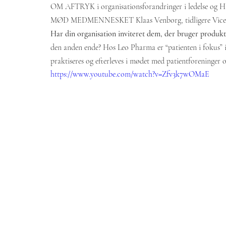
OM AFTRYK i organisationsforandringer i ledelse og H
MØD MEDMENNESKET Klaas Venborg, tidligere Vice P
Har din organisation inviteret dem, der bruger produkte
den anden ende? Hos Leo Pharma er “patienten i fokus” ik
praktiseres og efterleves i mødet med patientforeninger 
https://www.youtube.com/watch?v=Zfv3k7wOMaE