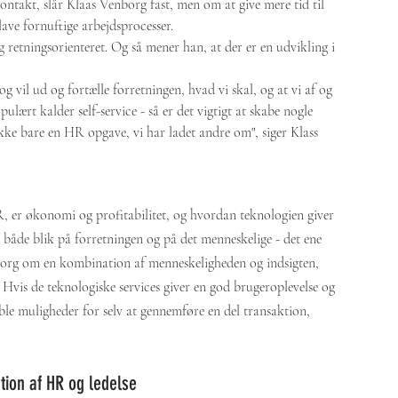
ntakt, slår Klaas Venborg fast, men om at give mere tid til 
ave fornuftige arbejdsprocesser.
etningsorienteret. Og så mener han, at der er en udvikling i 
g vil ud og fortælle forretningen, hvad vi skal, og at vi af og 
opulært kalder self-service - så er det vigtigt at skabe nogle 
 ikke bare en HR opgave, vi har ladet andre om", siger Klass 
, er økonomi og profitabilitet, og hvordan teknologien giver 
 både blik på forretningen og på det menneskelige - det ene 
nborg om en kombination af menneskeligheden og indsigten, 
 Hvis de teknologiske services giver en god brugeroplevelse og 
ible muligheder for selv at gennemføre en del transaktion, 
tion af HR og ledelse