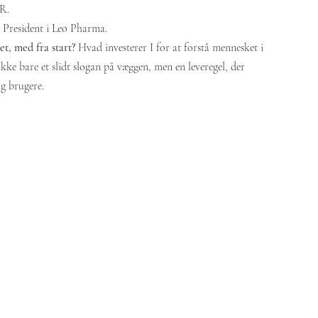
R.
resident i Leo Pharma.
t, med fra start? 
Hvad investerer I for at forstå mennesket i 
ke bare et slidt slogan på væggen, men en leveregel, der 
og brugere.