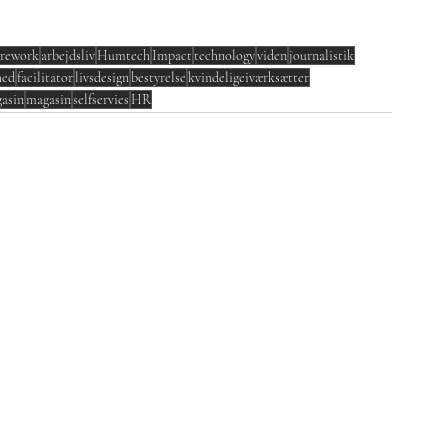
urework
arbejdsliv
Humtech
Impact
technology
viden
journalistik
hed
facilitator
livsdesign
bestyrelse
kvindeligeiværksætter
asin
magasin
selfservies
HR