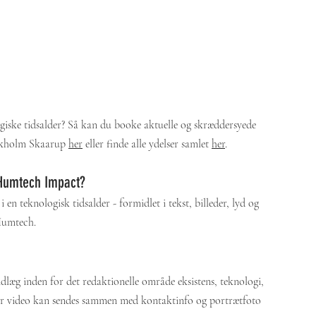
giske tidsalder? Så kan du booke aktuelle og skræddersyede 
Okholm Skaarup 
her
 eller finde alle 
ydelser samlet
her
. 
e Humtech Impact? 
 teknologisk tidsalder - formidlet i tekst, billeder, lyd og 
Humtech. 
læg inden for det redaktionelle område eksistens, teknologi, 
eller video kan sendes sammen med kontaktinfo og portrætfoto 