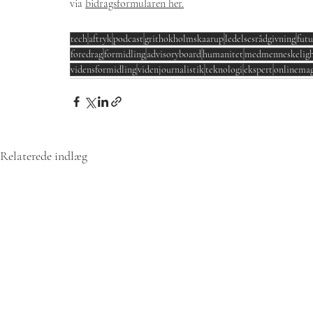
via 
bidragsformularen her.
tech
aftryk
podcast
grithokholmskaarup
ledelsesrådgivning
fut
foredrag
formidling
advisoryboard
humanitet
medmenneskelig
vidensformidling
videnjournalistik
teknologi
ekspert
onlinemag
Relaterede indlæg