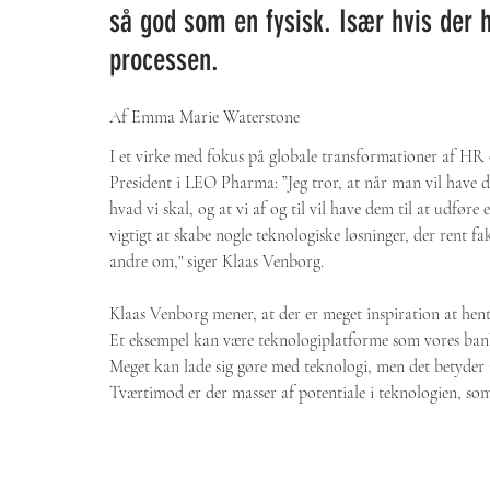
så god som en fysisk. Især hvis der 
processen. 
Af Emma Marie Waterstone
I et virke med fokus på globale transformationer af HR 
President i LEO Pharma: ”Jeg tror, at når man vil have d
hvad vi skal, og at vi af og til vil have dem til at udføre 
vigtigt at skabe nogle teknologiske løsninger, der rent fa
andre om," siger Klaas Venborg.
Klaas Venborg mener, at der er meget inspiration at hent
Et eksempel kan være teknologiplatforme som vores banker
Meget kan lade sig gøre med teknologi, men det betyder ik
Tværtimod er der masser af potentiale i teknologien, som 